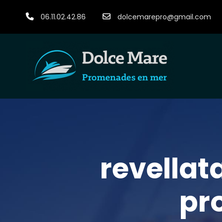
06.11.02.42.86
dolcemarepro@gmail.com
revella
pr