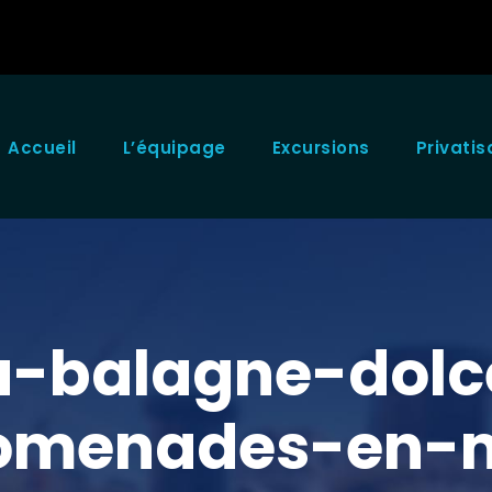
Accueil
L’équipage
Excursions
Privatis
ta-balagne-dol
omenades-en-