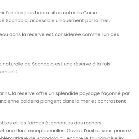
ir l’un des plus beaux sites naturels Corse.
e de Scandola, accessible uniquement par la mer.
teau dans la réserve est considérée comme l’un des
e naturelle de Scandola est une réserve à la fois
glementé.
rins, la réserve offre un splendide paysage façonné par
 l’ancienne caldeira plongent dans la mer et contrastent
grottes et les formes étonnantes des rochers.
 une flore exceptionnelles. Ouvrez l’oeil et vous pourrez
emblématique de Scandola ou encore le faucon pèlerin.