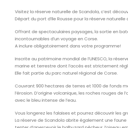
Visitez la réserve naturelle de Scandola, c’est découvr
Départ du port d’Ile Rousse pour la réserve naturell
Offrant de spectaculaires paysages, la sortie en ba
incontournables d’un voyage en Corse.
A inclure obligatoirement dans votre programme!
Inscrite au patrimoine mondial de l’UNESCO, la réserv
marine et terrestre dont l’accès est strictement ré
Elle fait partie du parc naturel régional de Corse.
Couvrant 900 hectares de terres et 1000 de fonds ma
l’érosion. D’origine volcanique, les roches rouges de
avec le bleu intense de l’eau.
Vous longerez les falaises et pourrez découvrir les 
La réserve de Scandola abrite également une faune et
tenter d’apercevoir le balbuzard pêcheur, l’oiseau 