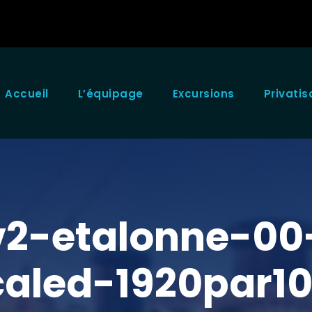
Accueil
L’équipage
Excursions
Privatis
2-etalonne-00
scaled-1920par