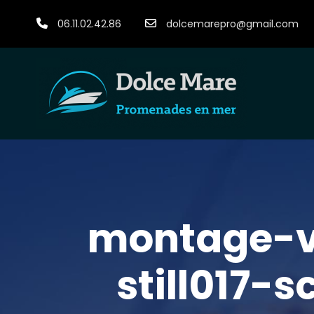
06.11.02.42.86
dolcemarepro@gmail.com
montage-v
still017-