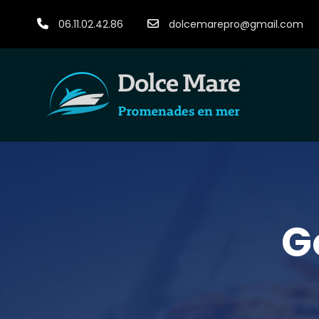
06.11.02.42.86
dolcemarepro@gmail.com
G